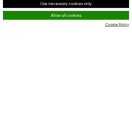
Redes sociales
Use necessary cookies only
Facebook
Allow all cookies
Youtube
Cookie Policy
Instagram
Reglas
Terms and Conditions
KYC & AML Policy
Privacy Policy
Cookies
La plataforma online para una interacción eficaz
entre compradores y tiendas en línea.