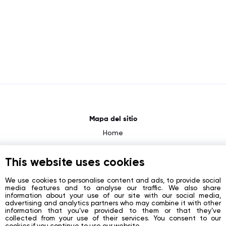
Mapa del sitio
Home
About
This website uses cookies
News
Contacts
We use cookies to personalise content and ads, to provide social
media features and to analyse our traffic. We also share
Registration
information about your use of our site with our social media,
advertising and analytics partners who may combine it with other
information that you’ve provided to them or that they’ve
Login
collected from your use of their services. You consent to our
cookies if you continue to use our website.