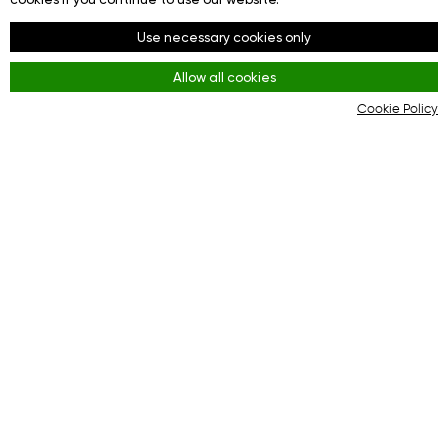
Redes sociales
Facebook
Use necessary cookies only
Youtube
Allow all cookies
Instagram
Cookie Policy
Reglas
Terms and Conditions
KYC & AML Policy
Privacy Policy
Cookies
La plataforma online para una interacción eficaz
entre compradores y tiendas en línea.