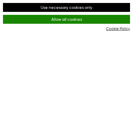
Facebook
Use necessary cookies only
Youtube
Allow all cookies
Instagram
Cookie Policy
Правила
Terms and Conditions
KYC & AML Policy
Privacy Policy
Cookies
Онлайн-платформа для эффективного
взаимодействия между покупателями и интернет-
магазинами.