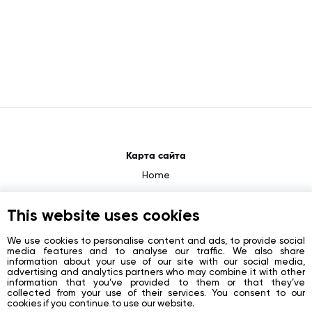
Карта сайта
Home
About
This website uses cookies
News
Contacts
We use cookies to personalise content and ads, to provide social
media features and to analyse our traffic. We also share
Registration
information about your use of our site with our social media,
advertising and analytics partners who may combine it with other
information that you’ve provided to them or that they’ve
Login
collected from your use of their services. You consent to our
cookies if you continue to use our website.
Социальные сети