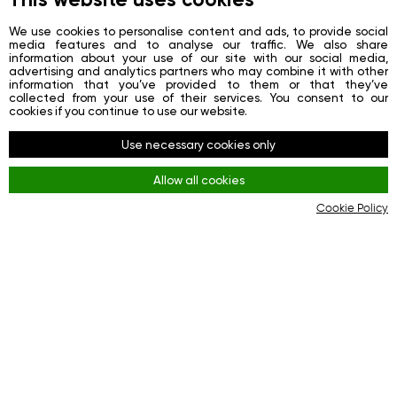
News
We use cookies to personalise content and ads, to provide social
media features and to analyse our traffic. We also share
Contacts
information about your use of our site with our social media,
advertising and analytics partners who may combine it with other
Registration
information that you’ve provided to them or that they’ve
collected from your use of their services. You consent to our
Login
cookies if you continue to use our website.
Redes sociales
Use necessary cookies only
Facebook
Allow all cookies
Youtube
Cookie Policy
Instagram
Reglas
Terms and Conditions
KYC & AML Policy
Privacy Policy
Cookies