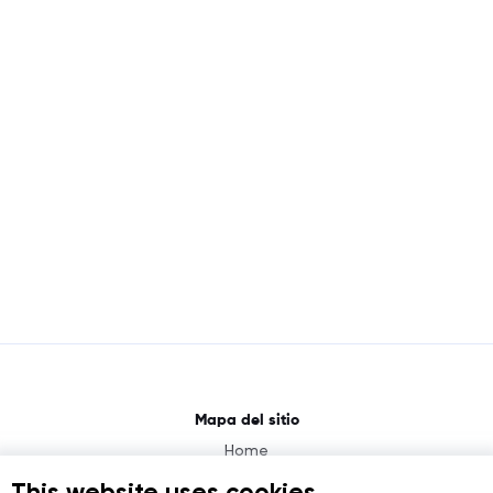
Mapa del sitio
Home
About
This website uses cookies