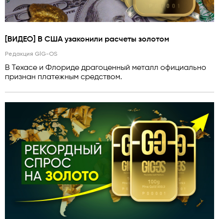
[ВИДЕО] В США узаконили расчеты золотом
Редакция GlG-OS
В Техасе и Флориде драгоценный металл официально
признан платежным средством.