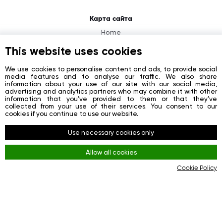
Карта сайта
Home
About
This website uses cookies
News
We use cookies to personalise content and ads, to provide social
media features and to analyse our traffic. We also share
Contacts
information about your use of our site with our social media,
advertising and analytics partners who may combine it with other
Registration
information that you’ve provided to them or that they’ve
collected from your use of their services. You consent to our
Login
cookies if you continue to use our website.
Социальные сети
Use necessary cookies only
Facebook
Allow all cookies
Youtube
Cookie Policy
Instagram
Правила
Terms and Conditions
KYC & AML Policy