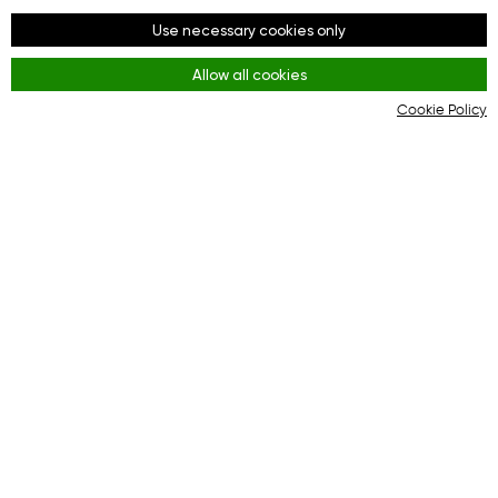
Социальные сети
Use necessary cookies only
Facebook
Allow all cookies
Youtube
Cookie Policy
Instagram
Правила
Terms and Conditions
KYC & AML Policy
Privacy Policy
Cookies
Онлайн-платформа для эффективного
взаимодействия между покупателями и интернет-