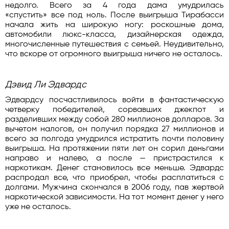
недолго. Всего за 4 года дама умудрилась
«спустить» все под ноль. После выигрыша Тирабасси
начала жить на широкую ногу: роскошные дома,
автомобили люкс-класса, дизайнерская одежда,
многочисленные путешествия с семьей. Неудивительно,
что вскоре от огромного выигрыша ничего не осталось.
Дэвид Ли Эдвардс
Эдвардсу посчастливилось войти в фантастическую
четверку победителей, сорвавших джекпот и
разделивших между собой 280 миллионов долларов. За
вычетом налогов, он получил порядка 27 миллионов и
всего за полгода умудрился истратить почти половину
выигрыша. На протяжении пяти лет он сорил деньгами
направо и налево, а после — пристрастился к
наркотикам. Денег становилось все меньше. Эдвардс
распродал все, что приобрел, чтобы расплатиться с
долгами. Мужчина скончался в 2006 году, пав жертвой
наркотической зависимости. На тот момент денег у него
уже не осталось.