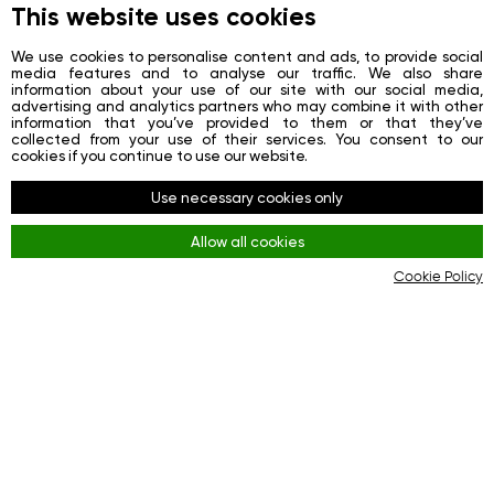
About
This website uses cookies
News
We use cookies to personalise content and ads, to provide social
media features and to analyse our traffic. We also share
Contacts
information about your use of our site with our social media,
advertising and analytics partners who may combine it with other
Registration
information that you’ve provided to them or that they’ve
collected from your use of their services. You consent to our
Login
cookies if you continue to use our website.
Социальные сети
Use necessary cookies only
Facebook
Allow all cookies
Youtube
Cookie Policy
Instagram
Правила
Terms and Conditions
KYC & AML Policy
Privacy Policy
Cookies