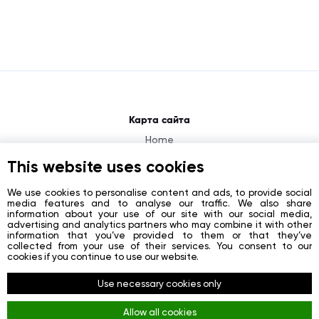
Карта сайта
Home
About
This website uses cookies
News
We use cookies to personalise content and ads, to provide social
media features and to analyse our traffic. We also share
Contacts
information about your use of our site with our social media,
advertising and analytics partners who may combine it with other
Registration
information that you’ve provided to them or that they’ve
collected from your use of their services. You consent to our
Login
cookies if you continue to use our website.
Социальные сети
Use necessary cookies only
Facebook
Allow all cookies