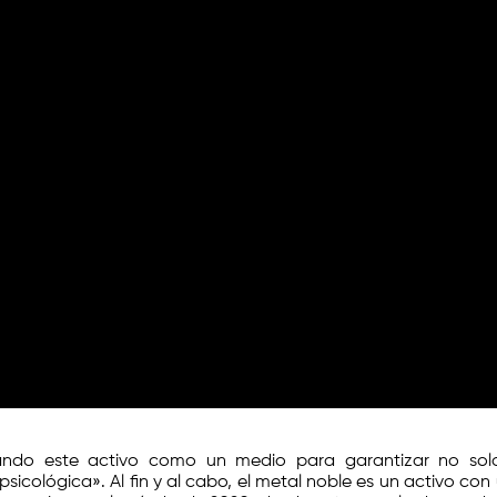
ando este activo como un medio para garantizar no sol
psicológica». Al fin y al cabo, el metal noble es un activo con