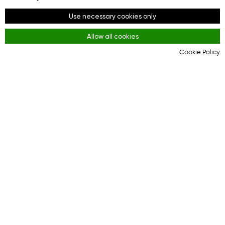
Redes sociales
Use necessary cookies only
Facebook
Allow all cookies
Youtube
Cookie Policy
Instagram
Reglas
Terms and Conditions
KYC & AML Policy
Privacy Policy
Cookies
La plataforma online para una interacción eficaz
entre compradores y tiendas en línea.