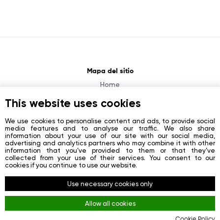
Mapa del sitio
Home
About
This website uses cookies
News
We use cookies to personalise content and ads, to provide social
media features and to analyse our traffic. We also share
Contacts
information about your use of our site with our social media,
advertising and analytics partners who may combine it with other
Registration
information that you’ve provided to them or that they’ve
collected from your use of their services. You consent to our
Login
cookies if you continue to use our website.
Redes sociales
Use necessary cookies only
Facebook
Allow all cookies
Youtube
Cookie Policy