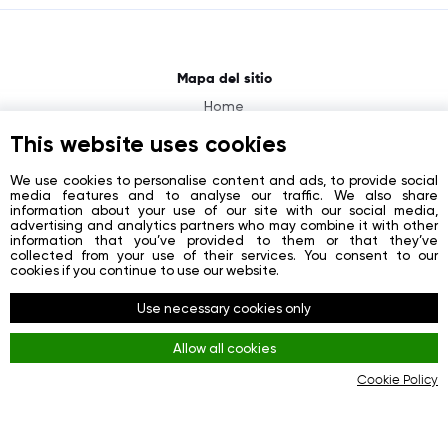
Mapa del sitio
Home
About
This website uses cookies
News
We use cookies to personalise content and ads, to provide social
media features and to analyse our traffic. We also share
Contacts
information about your use of our site with our social media,
advertising and analytics partners who may combine it with other
Registration
information that you’ve provided to them or that they’ve
collected from your use of their services. You consent to our
Login
cookies if you continue to use our website.
Redes sociales
Use necessary cookies only
Facebook
Allow all cookies
Youtube
Cookie Policy
Instagram
Reglas