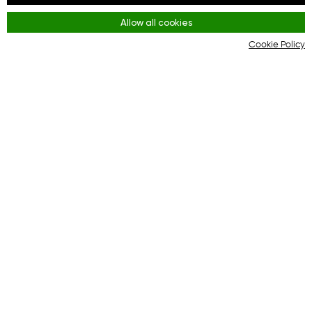
Facebook
Allow all cookies
Youtube
Cookie Policy
Instagram
Reglas
Terms and Conditions
KYC & AML Policy
Privacy Policy
Cookies
La plataforma online para una interacción eficaz
entre compradores y tiendas en línea.