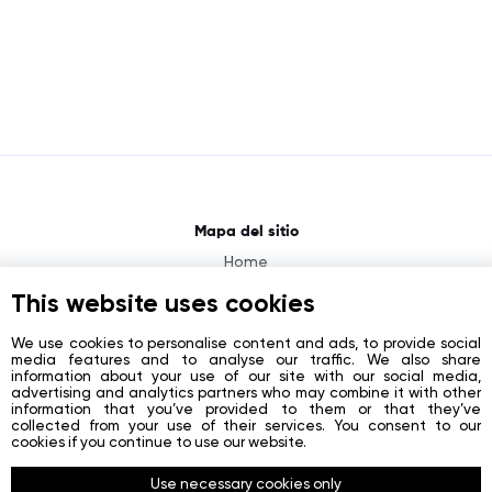
Mapa del sitio
Home
About
This website uses cookies
News
We use cookies to personalise content and ads, to provide social
media features and to analyse our traffic. We also share
Contacts
information about your use of our site with our social media,
advertising and analytics partners who may combine it with other
Registration
information that you’ve provided to them or that they’ve
collected from your use of their services. You consent to our
Login
cookies if you continue to use our website.
Redes sociales
Use necessary cookies only