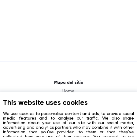
Mapa del sitio
Home
About
This website uses cookies
News
We use cookies to personalise content and ads, to provide social
media features and to analyse our traffic. We also share
Contacts
information about your use of our site with our social media,
advertising and analytics partners who may combine it with other
Registration
information that you’ve provided to them or that they’ve
collected from your use of their services. You consent to our