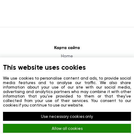
Карта сайта
Home
About
This website uses cookies
News
We use cookies to personalise content and ads, to provide social
media features and to analyse our traffic. We also share
Contacts
information about your use of our site with our social media,
advertising and analytics partners who may combine it with other
Registration
information that you’ve provided to them or that they’ve
collected from your use of their services. You consent to our
Login
cookies if you continue to use our website.
Социальные сети
Use necessary cookies only
Facebook
Allow all cookies
Youtube