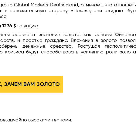
igroup Global Markets Deutschland, отмечает, что отношен
ь в положительную сторону. «Похоже, они ожидают бу
сс.
1276 $
а
за унцию.
неты осознают значение золота, как основы Финансо
арств, и простые граждане. Вложения в золото позво
беречь денежные средства. Растущая геополитичес
о кризиса будут способствовать усилению роли золот
Е, ЗАЧЕМ ВАМ ЗОЛОТО
чрезвычайно высокими темпами.