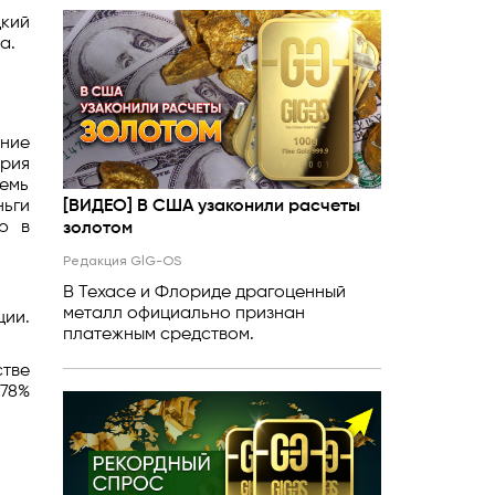
кий
а.
ение
ория
семь
ньги
[ВИДЕО] В США узаконили расчеты
ю в
золотом
Редакция GlG-OS
В Техасе и Флориде драгоценный
металл официально признан
ии.
платежным средством.
тве
 78%