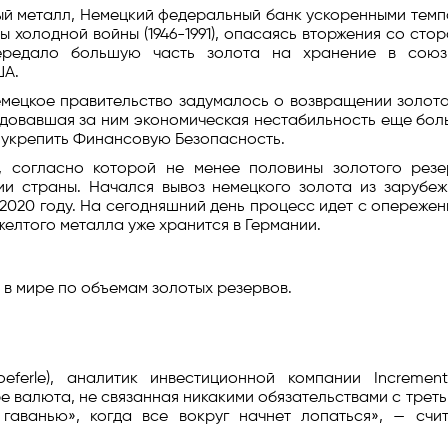
ый металл, Немецкий федеральный банк ускоренными тем
ы холодной войны (1946-1991), опасаясь вторжения со сто
ередало большую часть золота на хранение в союз
ША.
мецкое правительство задумалось о возвращении золот
едовавшая за ним экономическая нестабильность еще бо
 укрепить Финансовую Безопасность.
я, согласно которой не менее половины золотого резе
и страны. Начался вывоз немецкого золота из зарубе
2020 году. На сегодняшний день процесс идет с опереже
елтого металла уже хранится в Германии.
 в мире по объемам золотых резервов.
eferle), аналитик инвестиционной компании Incremen
ре валюта, не связанная никакими обязательствами с трет
гаванью», когда все вокруг начнет лопаться», — счи