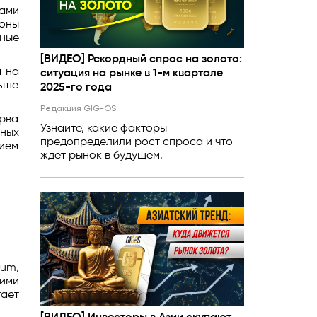
пами
роны
ные
[ВИДЕО] Рекордный спрос на золото:
а на
ситуация на рынке в 1-м квартале
льше
2025-го года
Редакция GlG-OS
рва
Узнайте, какие факторы
жных
предопределили рост спроса и что
нием
ждет рынок в будущем.
tum,
ьими
тает