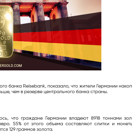
го банка Reisebank, показало, что жители Германии нако
льше, чем в резерве центрального банка страны.
ось, что граждане Германии владеют 8918 тоннами зол
вро. 55% от этого объема составляют слитки и монеты
ся 129 граммов золота.