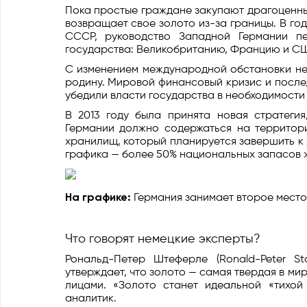
Пока простые граждане закупают драгоценн
возвращает свое золото из-за границы. В год
СССР, руководство Западной Германии п
государства: Великобританию, Францию и С
С изменением международной обстановки не
родину. Мировой финансовый кризис и посл
убедили власти государства в необходимости
В 2013 году была принята новая стратеги
Германии должно содержаться на территори
хранилищ, который планируется завершить к 
графика — более 50% национальных запасов ж
На графике:
Германия занимает второе место
Что говорят немецкие эксперты?
Рональд-Петер Штеферле (Ronald-Peter Sto
утверждает, что золото — самая твердая в ми
лицами. «Золото станет идеальной «тихой 
аналитик.