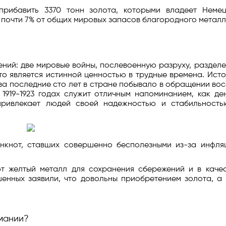
рибавить 3370 тонн золота, которыми владеет Немец
— почти 7% от общих мировых запасов благородного металл
ений: две мировые войны, послевоенную разруху, раздел
то является истинной ценностью в трудные времена. Ист
 за последние сто лет в стране побывало в обращении во
 1919-1923 годах служит отличным напоминанием, как де
 привлекает людей своей надежностью и стабильность
нкнот, ставших совершенно бесполезными из-за инфляц
т желтый металл для сохранения сбережений и в качес
шенных заявили, что довольны приобретением золота, а
мании?