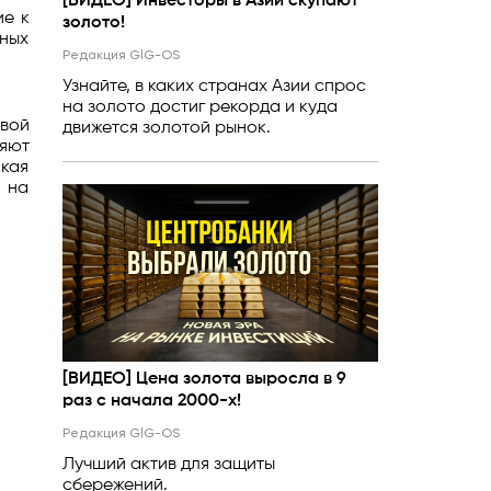
[ВИДЕО] Инвесторы в Азии скупают
ие к
золото!
рных
Редакция GlG-OS
Узнайте, в каких странах Азии спрос
на золото достиг рекорда и куда
вой
движется золотой рынок.
ляют
кая
а на
[ВИДЕО] Цена золота выросла в 9
раз с начала 2000-х!
Редакция GlG-OS
Лучший актив для защиты
сбережений.