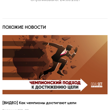
ПОХОЖИЕ НОВОСТИ
[ВИДЕО] Как чемпионы достигают цели