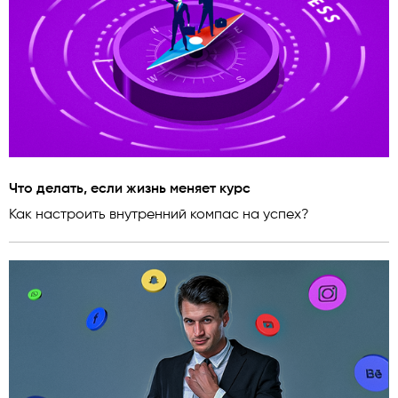
Что делать, если жизнь меняет курс
Как настроить внутренний компас на успех?