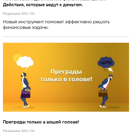
Действия, которые ведут к деньгам.
Редакция GlG-OS
Новый инструмент поможет эффективно решать
финансовые задачи.
Преграды только в вашей голове!
Редакция GlG-OS