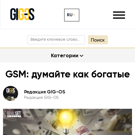
RU
Поиск
Категории
GSM: думайте как богатые
Редакция GlG-OS
Редакция GlG-OS