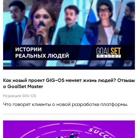
Как новый проект GIG-OS меняет жизнь людей? Отзывы
о GoalSet Master
Редакция GlG-OS
Что говорят клиенты о новой разработке платформы.