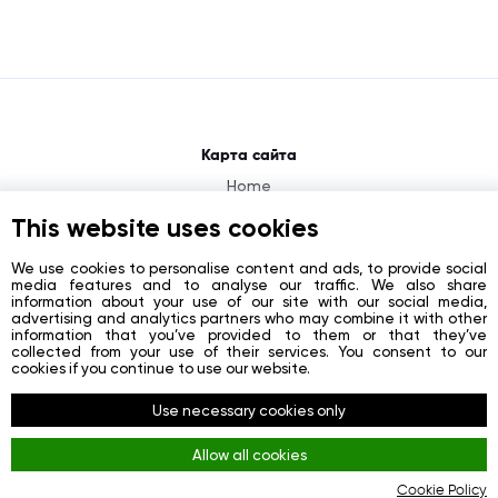
Карта сайта
Home
About
This website uses cookies
News
We use cookies to personalise content and ads, to provide social
media features and to analyse our traffic. We also share
Contacts
information about your use of our site with our social media,
advertising and analytics partners who may combine it with other
Registration
information that you’ve provided to them or that they’ve
collected from your use of their services. You consent to our
Login
cookies if you continue to use our website.
Социальные сети
Use necessary cookies only
Facebook
Allow all cookies
Youtube
Cookie Policy