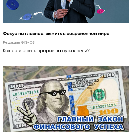
Фокус на главное: выжить в современном мире
Редакция GlG-OS
Как совершить прорыв на пути к цели?