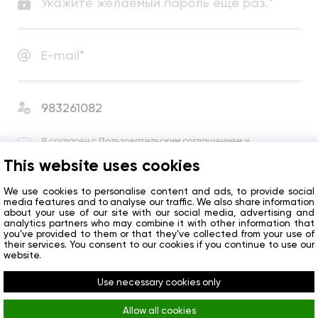
Я согласен с
Пользовательским соглашением
и
Политикой конфиденциальности
.
This website uses cookies
Я согласен получать новости компании и
специальные предложения.
We use cookies to personalise content and ads, to provide social
media features and to analyse our traffic. We also share information
about your use of our site with our social media, advertising and
analytics partners who may combine it with other information that
Начать
you’ve provided to them or that they’ve collected from your use of
their services. You consent to our cookies if you continue to use our
website.
У вас уже есть аккаунт?
Войти
Use necessary cookies only
Allow all cookies