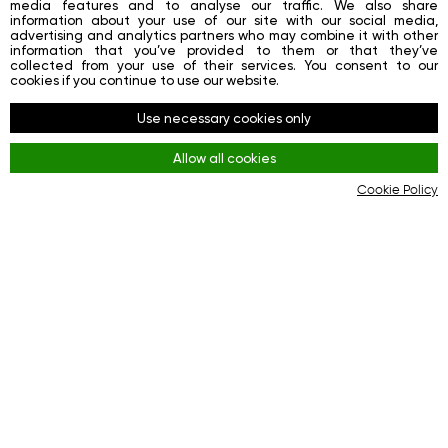
media features and to analyse our traffic. We also share
Contacts
information about your use of our site with our social media,
advertising and analytics partners who may combine it with other
Registration
information that you’ve provided to them or that they’ve
collected from your use of their services. You consent to our
Login
cookies if you continue to use our website.
Социальные сети
Use necessary cookies only
Facebook
Allow all cookies
Youtube
Cookie Policy
Instagram
Правила
Terms and Conditions
KYC & AML Policy
Privacy Policy
Cookies