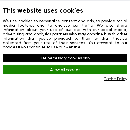
This website uses cookies
We use cookies to personalise content and ads, to provide social
media features and to analyse our traffic. We also share
information about your use of our site with our social media,
advertising and analytics partners who may combine it with other
information that you’ve provided to them or that they’ve
collected from your use of their services. You consent to our
cookies if you continue to use our website.
Use necessary cookies only
Allow all cookies
Cookie Policy
[VIDEO] Central banks acquired a quarter of the
world's gold!
Editorial Team GIG-OS
Why is this precious metal so attractive to investors?