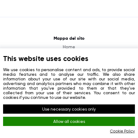
Mappa del sito
Home
About
This website uses cookies
News
We use cookies to personalise content and ads, to provide social
media features and to analyse our traffic. We also share
Contacts
information about your use of our site with our social media,
advertising and analytics partners who may combine it with other
Registration
information that you’ve provided to them or that they’ve
collected from your use of their services. You consent to our
Login
cookies if you continue to use our website.
Seguici su
Use necessary cookies only
Facebook
Allow all cookies
Youtube
Cookie Policy
Instagram