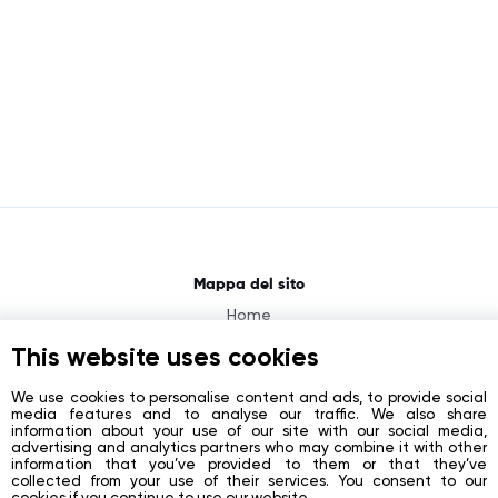
Mappa del sito
Home
About
This website uses cookies
News
We use cookies to personalise content and ads, to provide social
media features and to analyse our traffic. We also share
Contacts
information about your use of our site with our social media,
advertising and analytics partners who may combine it with other
Registration
information that you’ve provided to them or that they’ve
collected from your use of their services. You consent to our
Login
cookies if you continue to use our website.