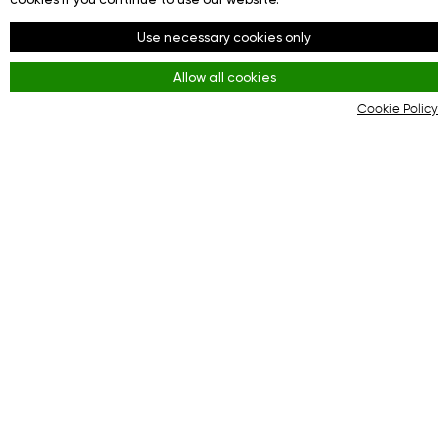
Seguici su
Use necessary cookies only
Facebook
Allow all cookies
Youtube
Cookie Policy
Instagram
Regole
Terms and Conditions
KYC & AML Policy
Privacy Policy
Cookies
La piattaforma online per un'efficace interazione