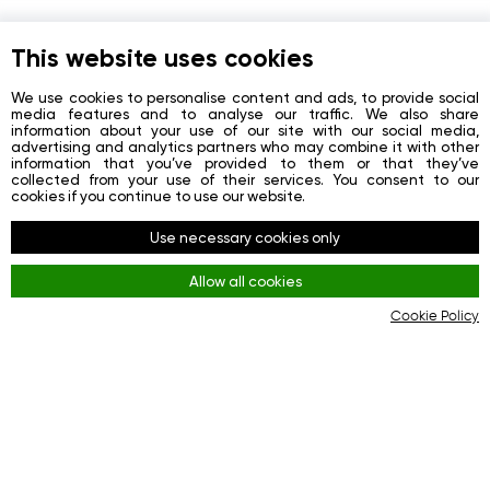
This website uses cookies
We use cookies to personalise content and ads, to provide social
media features and to analyse our traffic. We also share
information about your use of our site with our social media,
advertising and analytics partners who may combine it with other
information that you’ve provided to them or that they’ve
collected from your use of their services. You consent to our
cookies if you continue to use our website.
Use necessary cookies only
Allow all cookies
[VIDEO] Central banks acquired a quarter of the
Cookie Policy
world's gold!
Editorial Team GIG-OS
Why is this precious metal so attractive to investors?